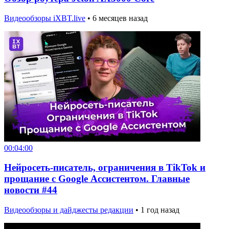
Видеообзоры iXBT.live
•
6 месяцев назад
00:04:00
Нейросеть-писатель, ограничения в TikTok и
прощание с Google Ассистентом. Главные
новости #44
Видеообзоры и дайджесты редакции
•
1 год назад