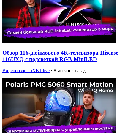
Обзор 116-дюймового 4K-телевизора Hisense
116UXQ с подсветкой RGB-MiniLED
Видеообзоры iXBT.live
•
8 месяцев назад