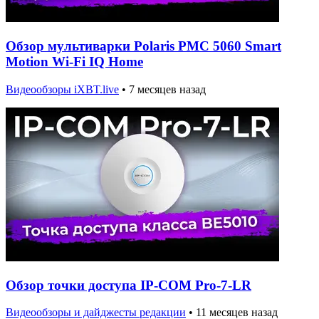
Обзор мультиварки Polaris PMC 5060 Smart
Motion Wi-Fi IQ Home
Видеообзоры iXBT.live
•
7 месяцев назад
Обзор точки доступа IP-COM Pro-7-LR
Видеообзоры и дайджесты редакции
•
11 месяцев назад