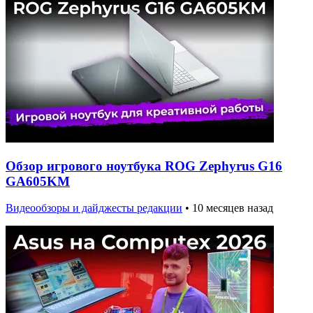
Обзор игрового ноутбука ROG Zephyrus G16
GA605KM
Видеообзоры и дайджесты редакции
•
10 месяцев назад