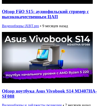
Обзор FiiO S15: аудиофильский стример с
высококачественным ЦАП
Видеообзоры iXBT.pro
•
9 месяцев назад
Обзор ноутбука Asus Vivobook S14 M3407HA-
SF088
Видеообзоры и дайджесты редакции
•
7 месяцев назад