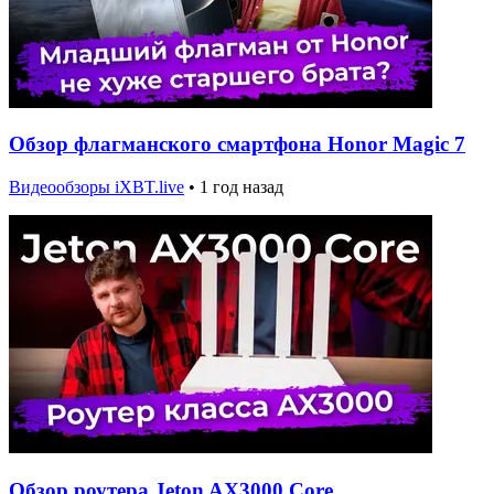
Обзор флагманского смартфона Honor Magic 7
Видеообзоры iXBT.live
•
1 год назад
Обзор роутера Jeton AX3000 Core