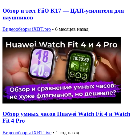
Обзор и тест FiiO K17 — ЦАП-усилителя для
наушников
Видеообзоры iXBT.pro
•
6 месяцев назад
Обзор умных часов Huawei Watch Fit 4 и Watch
Fit 4 Pro
Видеообзоры iXBT.live
•
1 год назад