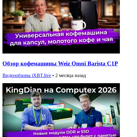
Обзор кофемашины Weiz Omni Barista C1P
Видеообзоры iXBT.live
•
2 месяца назад