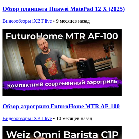
Обзор планшета Huawei MatePad 12 X (2025)
Видеообзоры iXBT.live
•
9 месяцев назад
Обзор аэрогриля FuturoHome MTR AF-100
Видеообзоры iXBT.live
•
10 месяцев назад