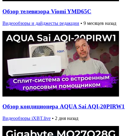
Обзор телевизора Viomi YMD65C
Видеообзоры и дайджесты редакции
•
9 месяцев назад
Обзор кондиционера AQUA Sai AQI-20PIRW1
Видеообзоры iXBT.live
•
2 дня назад