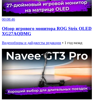
00:08:46
Обзор игрового монитора ROG Strix OLED
XG27AQDMG
Видеообзоры и дайджесты редакции
•
1 год назад