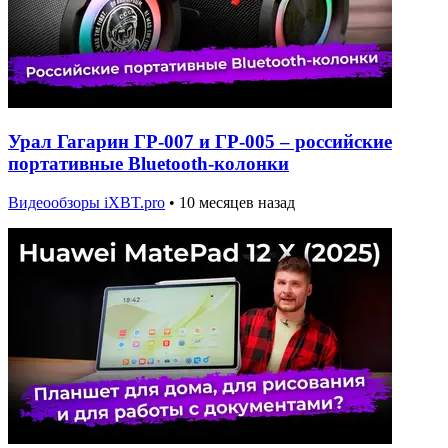
Урал Гагарин ГР-007 и ГР-005 – российские
портативные Bluetooth-колонки
Видеообзоры iXBT.pro
•
10 месяцев назад