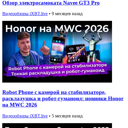
Обзор электросамоката Navee GT3 Pro
Видеообзоры iXBT.live
•
9 месяцев назад
Robot Phone с камерой на стабилизаторе,
раскладушка и робот-гуманоид: новинки Honor
на MWC 2026
Видеообзоры iXBT.live
•
5 месяцев назад