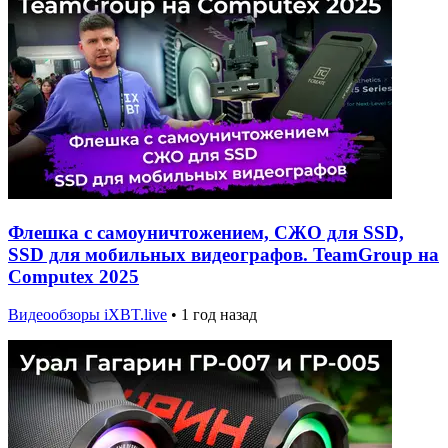
Флешка с самоуничтожением, СЖО для SSD,
SSD для мобильных видеографов. TeamGroup на
Computex 2025
Видеообзоры iXBT.live
•
1 год назад