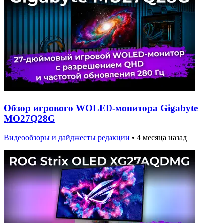
Обзор игрового WOLED-монитора Gigabyte
MO27Q28G
Видеообзоры и дайджесты редакции
•
4 месяца назад