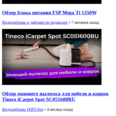
Обзор блока питания FSP Mega Ti 1350W
Видеообзоры и дайджесты редакции
•
7 месяцев назад
Обзор моющего пылесоса для мебели и ковров
Tineco iCarpet Spot SC051600RU
Видеообзоры iXBT.live
•
4 месяца назад