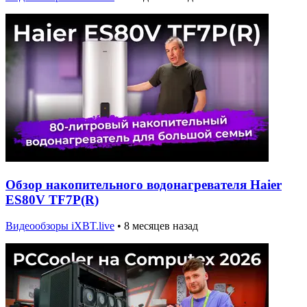
Обзор накопительного водонагревателя Haier
ES80V TF7P(R)
Видеообзоры iXBT.live
•
8 месяцев назад