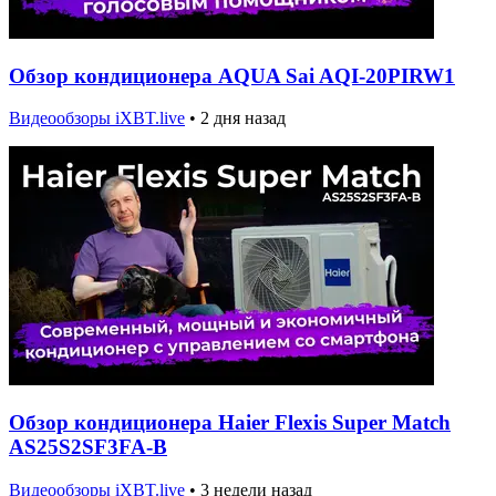
Обзор кондиционера AQUA Sai AQI-20PIRW1
Видеообзоры iXBT.live
•
2 дня назад
Обзор кондиционера Haier Flexis Super Match
AS25S2SF3FA-B
Видеообзоры iXBT.live
•
3 недели назад