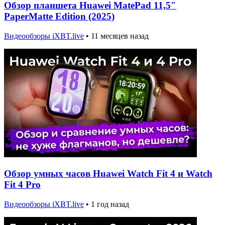
Обзор планшета Huawei MatePad 11,5″
PaperMatte Edition (2025)
Видеообзоры iXBT.live
•
11 месяцев назад
Обзор умных часов Huawei Watch Fit 4 и Watch
Fit 4 Pro
Видеообзоры iXBT.live
•
1 год назад