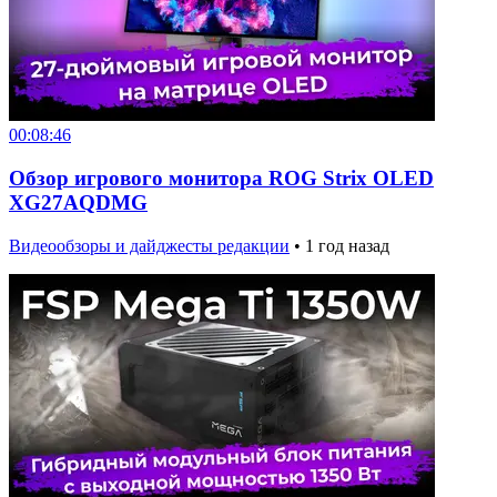
00:08:46
Обзор игрового монитора ROG Strix OLED
XG27AQDMG
Видеообзоры и дайджесты редакции
•
1 год назад