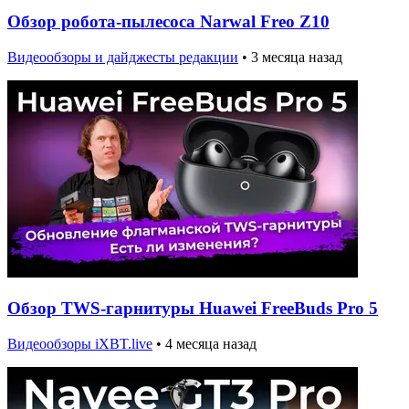
Обзор робота-пылесоса Narwal Freo Z10
Видеообзоры и дайджесты редакции
•
3 месяца назад
Обзор TWS-гарнитуры Huawei FreeBuds Pro 5
Видеообзоры iXBT.live
•
4 месяца назад