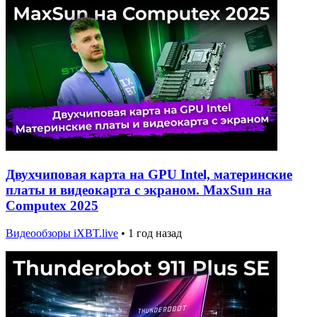
Двухчиповая карта на GPU Intel, материнские
платы и видеокарта с экраном. MaxSun на
Computex 2025
Видеообзоры iXBT.live
•
1 год назад