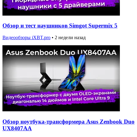
Обзор и тест наушников Simgot Supermix 5
Видеообзоры iXBT.pro
•
2 недели назад
Обзор ноутбука-трансформера Asus Zenbook Duo
UX8407AA