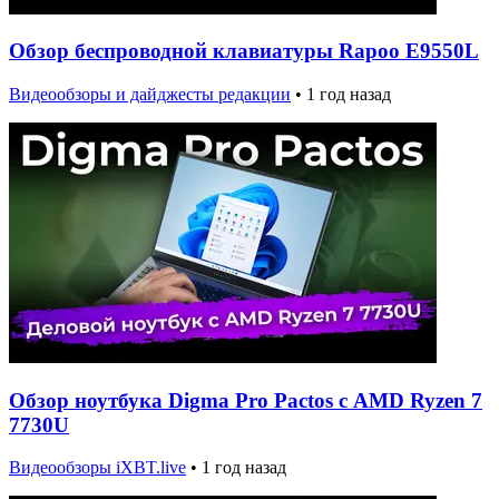
Обзор беспроводной клавиатуры Rapoo E9550L
Видеообзоры и дайджесты редакции
•
1 год назад
Обзор ноутбука Digma Pro Pactos с AMD Ryzen 7
7730U
Видеообзоры iXBT.live
•
1 год назад