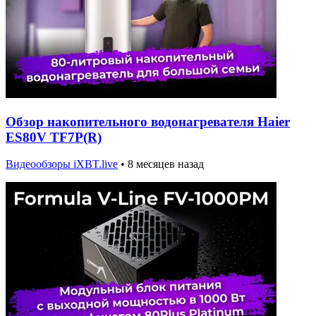
Обзор накопительного водонагревателя Haier
ES80V TF7P(R)
Видеообзоры iXBT.live
•
8 месяцев назад