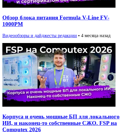
Обзор блока питания Formula V-Line FV-
1000PM
Видеообзоры и дайджесты редакции
•
4 месяца назад
Корпуса и очень мощные БП для локального
ИИ, и наконец-то собственные СЖО. FSP на
Computex 2026