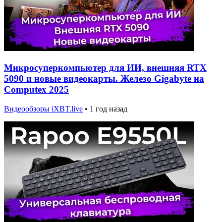
Микросуперкомпьютер для ИИ, внешняя RTX
5090 и новые видеокарты. Железо Gigabyte на
Computex 2025
Видеообзоры iXBT.live
•
1 год назад