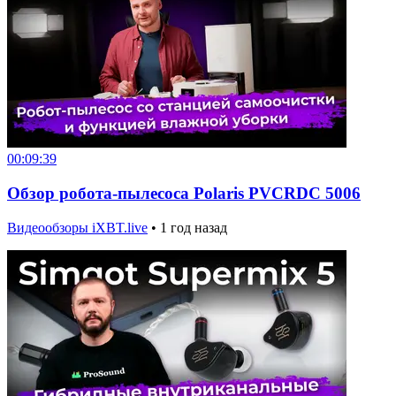
00:09:39
Обзор робота-пылесоса Polaris PVCRDC 5006
Видеообзоры iXBT.live
•
1 год назад