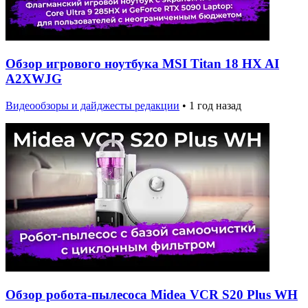
Обзор игрового ноутбука MSI Titan 18 HX AI
A2XWJG
Видеообзоры и дайджесты редакции
•
1 год назад
Обзор робота-пылесоса Midea VCR S20 Plus WH