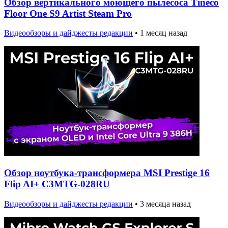
Обзор вертикального моющего пылесоса Tineco
Floor One S9 Artist Steam Pro
Видеообзоры и дайджесты редакции
•
1 месяц назад
Обзор ноутбука-трансформера MSI Prestige 16
Flip AI+ C3MTG-028RU
Видеообзоры и дайджесты редакции
•
3 месяца назад