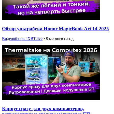
Обзор ультрабука Honor MagicBook Art 14 2025
Видеообзоры iXBT.live
•
9 месяцев назад
Корпус сразу для двух компьютеров,