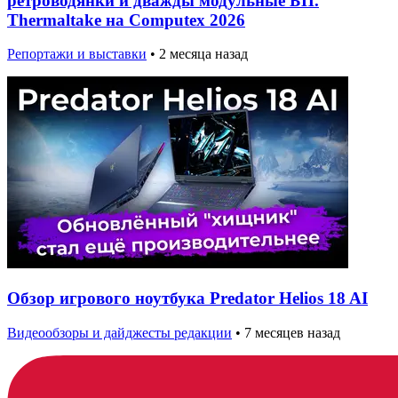
ретроводянки и дважды модульные БП.
Thermaltake на Computex 2026
Репортажи и выставки
•
2 месяца назад
Обзор игрового ноутбука Predator Helios 18 AI
Видеообзоры и дайджесты редакции
•
7 месяцев назад