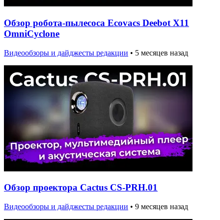
Обзор робота-пылесоса Ecovacs Deebot X11
OmniCyclone
Видеообзоры и дайджесты редакции
•
5 месяцев назад
Обзор проектора Cactus CS-PRH.01
Видеообзоры и дайджесты редакции
•
9 месяцев назад