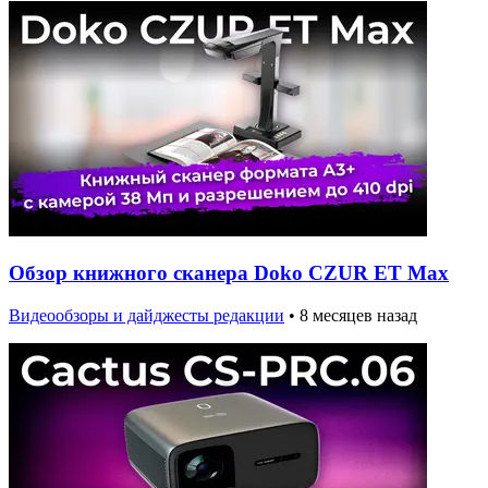
Обзор книжного сканера Doko CZUR ET Max
Видеообзоры и дайджесты редакции
•
8 месяцев назад