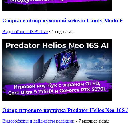
Сборка и обзор кухонной мебели Candy ModulE
Видеообзоры iXBT.live
•
1 год назад
Обзор игрового ноутбука Predator Helios Neo 16S 
Видеообзоры и дайджесты редакции
•
7 месяцев назад