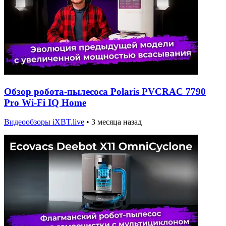
Обзор робота-пылесоса Polaris PVCRAC 7790
Pro Wi-Fi IQ Home
Видеообзоры iXBT.live
•
3 месяца назад