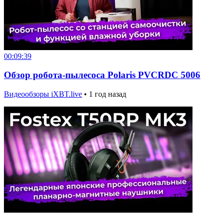
00:09:39
Обзор робота-пылесоса Polaris PVCRDC 5006
Видеообзоры iXBT.live
•
1 год назад