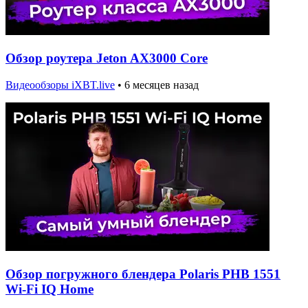
Обзор роутера Jeton AX3000 Core
Видеообзоры iXBT.live
•
6 месяцев назад
Обзор погружного блендера Polaris PHB 1551
Wi-Fi IQ Home