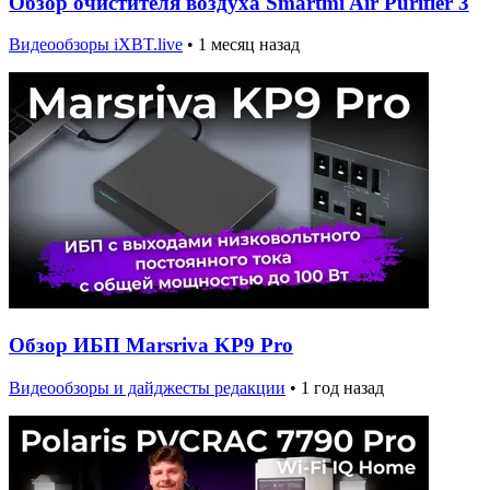
Обзор очистителя воздуха Smartmi Air Purifier 3
Видеообзоры iXBT.live
•
1 месяц назад
Обзор ИБП Marsriva KP9 Pro
Видеообзоры и дайджесты редакции
•
1 год назад