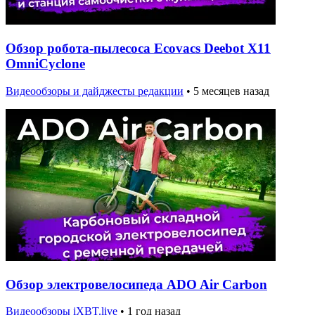
Обзор робота-пылесоса Ecovacs Deebot X11
OmniCyclone
Видеообзоры и дайджесты редакции
•
5 месяцев назад
Обзор электровелосипеда ADO Air Carbon
Видеообзоры iXBT.live
•
1 год назад