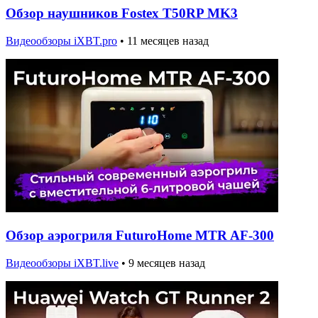
Обзор наушников Fostex T50RP MK3
Видеообзоры iXBT.pro
•
11 месяцев назад
Обзор аэрогриля FuturoHome MTR AF-300
Видеообзоры iXBT.live
•
9 месяцев назад