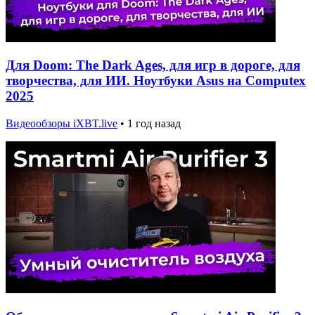
Для Doom: The Dark Ages, для игр в дороге, для
творчества, для ИИ. Ноутбуки Asus на Computex
2025
Видеообзоры iXBT.live
•
1 год назад