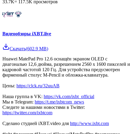
33.7K
=
117.5K
просмотров
Видеообзоры iXBT.live
Скачать
(
602.9 MB
)
Huawei MatePad Pro 12.6 оснащён экраном OLED с
диагональю 12,6 дюйма, разрешением 2560 х 1600 пикселей и
кадровой частотой 120 Гц. Для устройства предусмотрен
фирменный стилус M-Pencil и обложка-клавиатура.
Цены:
https://clck.ru/32uuAB
Наша группа в VK:
https://vk.com/ixbt_official
Мы в Telegram:
https://t.me/ixbtcom_news
Следите за нашими новостями в Twitter:
https://twitter.com/ixbtcom
Сделано студией iXBT.video для
http://www.ixbt.com