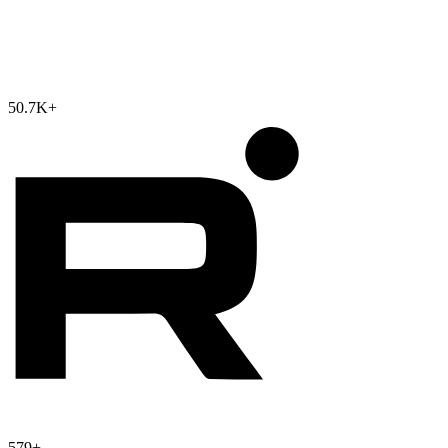
50.7K
+
579
+