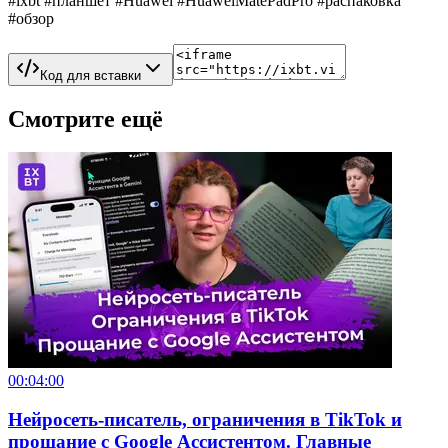
#ixbt #планшет #Huawei #HuaweiMatePadPro #распаковка
#обзор
Код для вставки
Смотрите ещё
00:04:00
Нейросеть-писатель, ограничения в TikTok и
прощание с Google Ассистентом. Главные