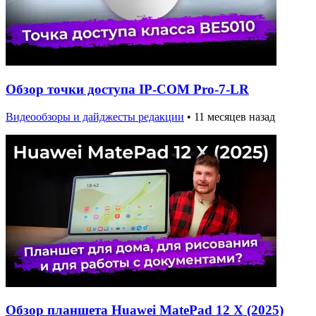
Обзор точки доступа IP-COM Pro-7-LR
Видеообзоры и дайджесты редакции
•
11 месяцев назад
Обзор планшета Huawei MatePad 12 X (2025)