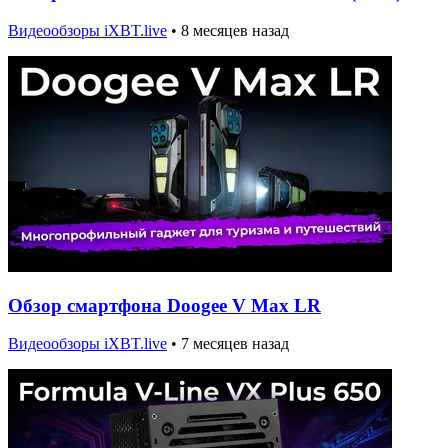
Видеообзоры iXBT.live
•
8 месяцев назад
Обзор смартфона Doogee V Max LR
Видеообзоры iXBT.live
•
7 месяцев назад