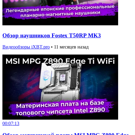
Обзор наушников Fostex T50RP MK3
Видеообзоры iXBT.pro
•
11 месяцев назад
00:07:13