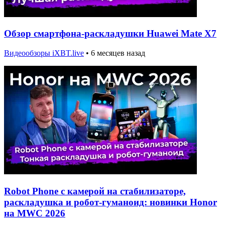
Обзор смартфона-раскладушки Huawei Mate X7
Видеообзоры iXBT.live
•
6 месяцев назад
Robot Phone с камерой на стабилизаторе,
раскладушка и робот-гуманоид: новинки Honor
на MWC 2026