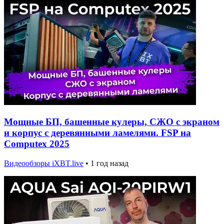
Мощные БП, башенные кулеры, СЖО с экраном
и корпус с деревянными ламелями. FSP на
Computex 2025
Видеообзоры iXBT.live
•
1 год назад