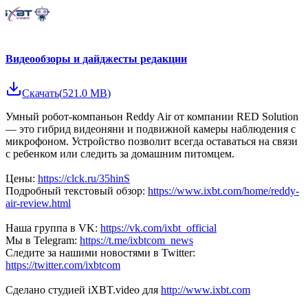
Видеообзоры и дайджесты редакции
Скачать
(
521.0 MB
)
Умный робот-компаньон Reddy Air от компании RED Solution
— это гибрид видеоняни и подвижной камеры наблюдения с
микрофоном. Устройство позволит всегда оставаться на связи
с ребенком или следить за домашним питомцем.
Цены:
https://clck.ru/35hinS
Подробный текстовый обзор:
https://www.ixbt.com/home/reddy-
air-review.html
Наша группа в VK:
https://vk.com/ixbt_official
Мы в Telegram:
https://t.me/ixbtcom_news
Следите за нашими новостями в Twitter:
https://twitter.com/ixbtcom
Сделано студией iXBT.video для
http://www.ixbt.com