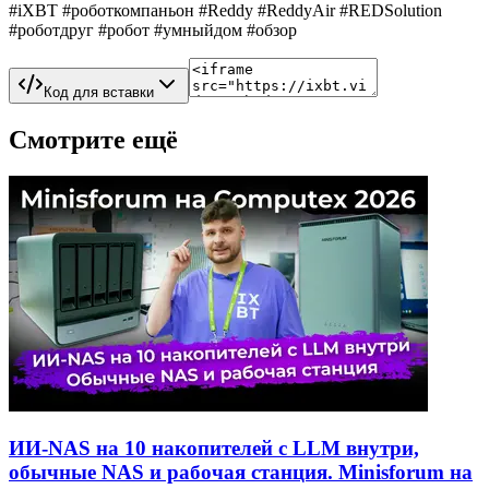
#iXBT #роботкомпаньон #Reddy #ReddyAir #REDSolution
#роботдруг #робот #умныйдом #обзор
Код для вставки
Смотрите ещё
ИИ-NAS на 10 накопителей с LLM внутри,
обычные NAS и рабочая станция. Minisforum на