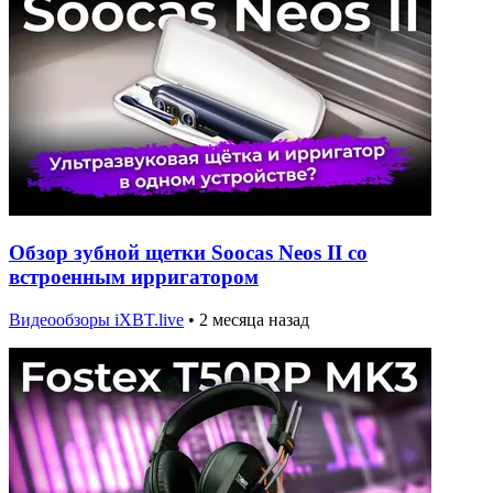
Обзор зубной щетки Soocas Neos II со
встроенным ирригатором
Видеообзоры iXBT.live
•
2 месяца назад