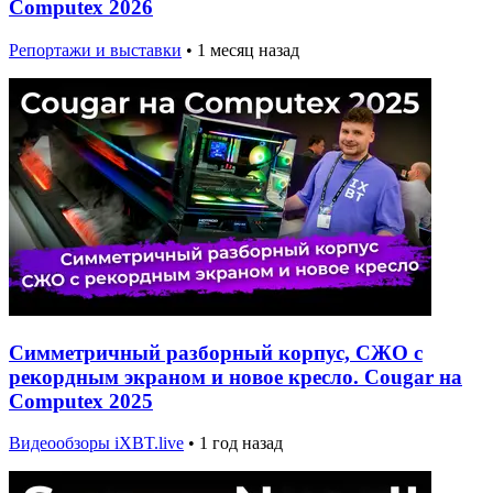
Computex 2026
Репортажи и выставки
•
1 месяц назад
Симметричный разборный корпус, СЖО с
рекордным экраном и новое кресло. Cougar на
Computex 2025
Видеообзоры iXBT.live
•
1 год назад