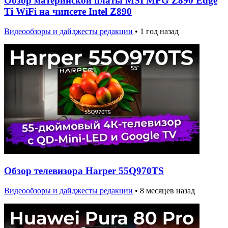
Обзор материнской платы MSI MPG Z890 Edge
Ti WiFi на чипсете Intel Z890
Видеообзоры и дайджесты редакции
•
1 год назад
Обзор телевизора Harper 55Q970TS
Видеообзоры и дайджесты редакции
•
8 месяцев назад