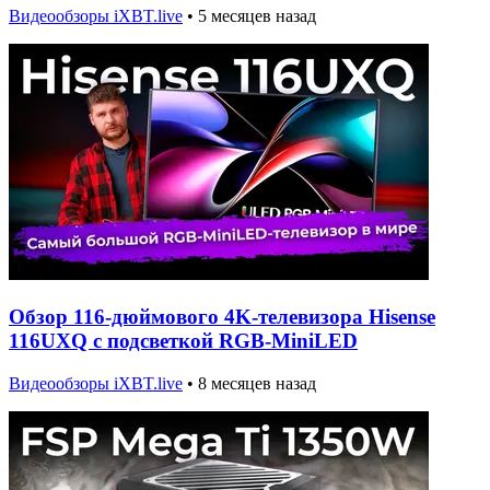
Видеообзоры iXBT.live
•
5 месяцев назад
Обзор 116-дюймового 4K-телевизора Hisense
116UXQ с подсветкой RGB-MiniLED
Видеообзоры iXBT.live
•
8 месяцев назад