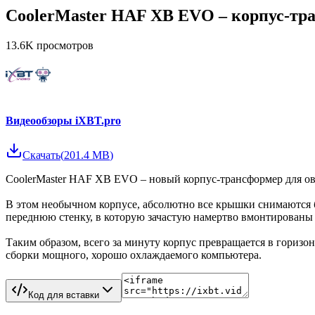
CoolerMaster HAF XB EVO – корпус-тр
13.6K
просмотров
Видеообзоры iXBT.pro
Скачать
(
201.4 MB
)
CoolerMaster HAF XB EVO – новый корпус-трансформер для оверк
В этом необычном корпусе, абсолютно все крышки снимаются б
переднюю стенку, в которую зачастую намертво вмонтированы
Таким образом, всего за минуту корпус превращается в горизо
сборки мощного, хорошо охлаждаемого компьютера.
Код для вставки