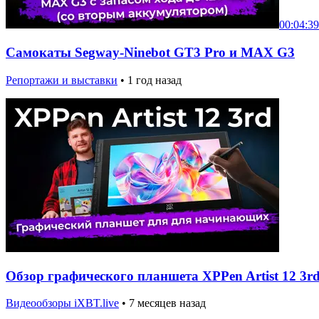
00:04:39
Самокаты Segway-Ninebot GT3 Pro и MAX G3
Репортажи и выставки
•
1 год назад
Обзор графического планшета XPPen Artist 12 3r
Видеообзоры iXBT.live
•
7 месяцев назад