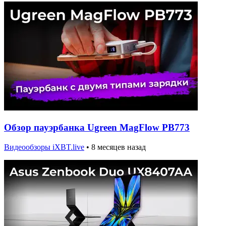
Обзор пауэрбанка Ugreen MagFlow PB773
Видеообзоры iXBT.live
•
8 месяцев назад