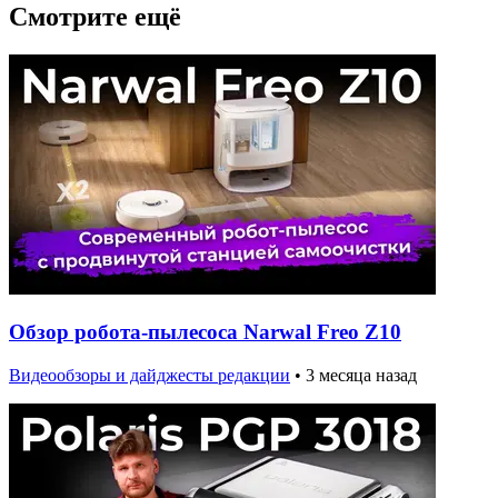
Смотрите ещё
Обзор робота-пылесоса Narwal Freo Z10
Видеообзоры и дайджесты редакции
•
3 месяца назад