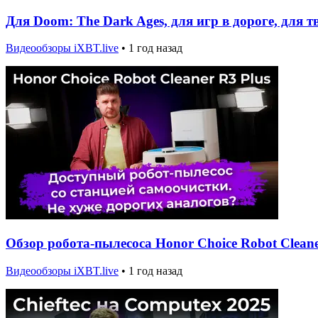
Для Doom: The Dark Ages, для игр в дороге, для 
Видеообзоры iXBT.live
•
1 год назад
Обзор робота-пылесоса Honor Choice Robot Cleane
Видеообзоры iXBT.live
•
1 год назад