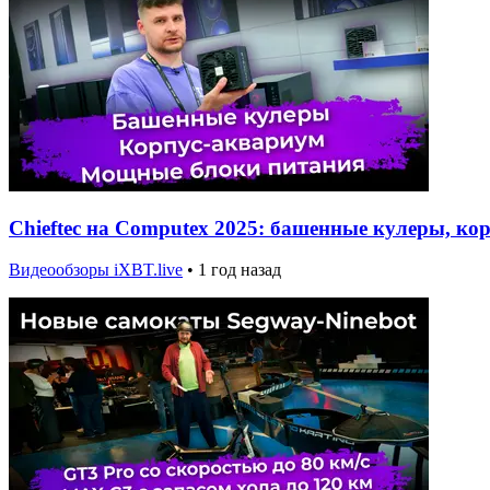
Chieftec на Computex 2025: башенные кулеры, к
Видеообзоры iXBT.live
•
1 год назад