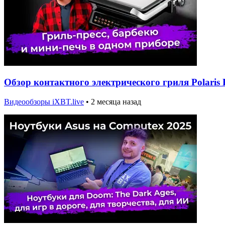
Обзор контактного электрического гриля Polaris
Видеообзоры iXBT.live
•
2 месяца назад